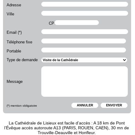
Adresse
Ville
CP
Email (*)
Téléphone fixe
Portable
Type de demande
Message
ANNULER
ENVOYER
(*) mention obligatoire
La Cathédrale de Lisieux est facile d’accès : A 18 km de Pont
l’Évêque accès autoroute A13 (PARIS, ROUEN, CAEN), 30 mn de
Trouville-Deauville et Honfleur.