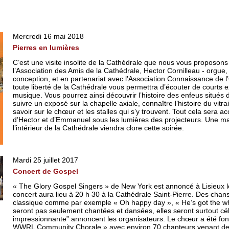
Mercredi 16 mai 2018
Pierres en lumières
C’est une visite insolite de la Cathédrale que nous vous proposon
l’Association des Amis de la Cathédrale, Hector Cornilleau - orgue
conception, et en partenariat avec l’Association Connaissance de 
toute liberté de la Cathédrale vous permettra d’écouter de courts 
musique. Vous pourrez ainsi découvrir l’histoire des enfeus situés 
suivre un exposé sur la chapelle axiale, connaître l’histoire du vitr
savoir sur le chœur et les stalles qui s’y trouvent. Tout cela sera
d’Hector et d’Emmanuel sous les lumières des projecteurs. Une m
l’intérieur de la Cathédrale viendra clore cette soirée.
Mardi 25 juillet 2017
Concert de Gospel
« The Glory Gospel Singers » de New York est annoncé à Lisieux le 
concert aura lieu à 20 h 30 à la Cathédrale Saint-Pierre. Des chans
classique comme par exemple « Oh happy day », « He’s got the w
seront pas seulement chantées et dansées, elles seront surtout c
impressionnante” annoncent les organisateurs. Le chœur a été fo
WWRL Community Chorale » avec environ 70 chanteurs venant d