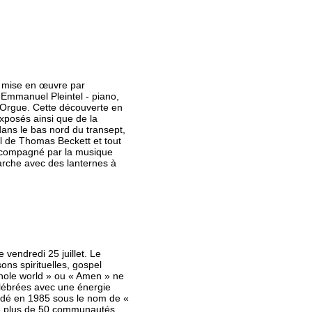
s mise en œuvre par
, Emmanuel Pleintel - piano,
l’Orgue. Cette découverte en
exposés ainsi que de la
dans le bas nord du transept,
ail de Thomas Beckett et tout
 accompagné par la musique
arche avec des lanternes à
vendredi 25 juillet. Le
ons spirituelles, gospel
hole world » ou « Amen » ne
élébrées avec une énergie
ndé en 1985 sous le nom de «
e plus de 50 communautés